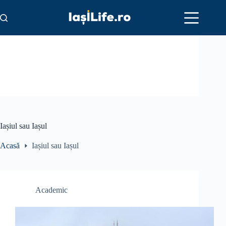
Skip
to
content
Iașiul sau Iașul
Acasă
Iașiul sau Iașul
Academic