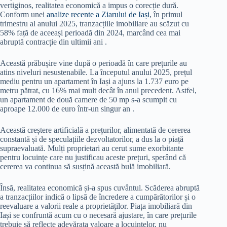
vertiginos, realitatea economică a impus o corecție dură.
Conform unei
analize recente a Ziarului de Iași
, în primul
trimestru al anului 2025, tranzacțiile imobiliare au scăzut cu
58% față de aceeași perioadă din 2024, marcând cea mai
abruptă contracție din ultimii ani .​
Această prăbușire vine după o perioadă în care prețurile au
atins niveluri nesustenabile. La începutul anului 2025, prețul
mediu pentru un apartament în Iași a ajuns la 1.737 euro pe
metru pătrat, cu 16% mai mult decât în anul precedent. Astfel,
un apartament de două camere de 50 mp s-a scumpit cu
aproape 12.000 de euro într-un singur an .​
Această creștere artificială a prețurilor, alimentată de cererea
constantă și de speculațiile dezvoltatorilor, a dus la o piață
supraevaluată. Mulți proprietari au cerut sume exorbitante
pentru locuințe care nu justificau aceste prețuri, sperând că
cererea va continua să susțină această bulă imobiliară.​
Însă, realitatea economică și-a spus cuvântul. Scăderea abruptă
a tranzacțiilor indică o lipsă de încredere a cumpărătorilor și o
reevaluare a valorii reale a proprietăților. Piața imobiliară din
Iași se confruntă acum cu o necesară ajustare, în care prețurile
trebuie să reflecte adevărata valoare a locuințelor, nu