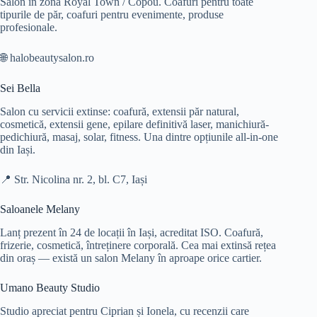
Salon în zona Royal Town / Copou. Coafuri pentru toate
tipurile de păr, coafuri pentru evenimente, produse
profesionale.
🌐 halobeautysalon.ro
Sei Bella
Salon cu servicii extinse: coafură, extensii păr natural,
cosmetică, extensii gene, epilare definitivă laser, manichiură-
pedichiură, masaj, solar, fitness. Una dintre opțiunile all-in-one
din Iași.
📍 Str. Nicolina nr. 2, bl. C7, Iași
Saloanele Melany
Lanț prezent în 24 de locații în Iași, acreditat ISO. Coafură,
frizerie, cosmetică, întreținere corporală. Cea mai extinsă rețea
din oraș — există un salon Melany în aproape orice cartier.
Umano Beauty Studio
Studio apreciat pentru Ciprian și Ionela, cu recenzii care