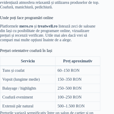
evidențiază atmosfera relaxantă și utilizarea produselor de top.
Coafură, manichiură, pedichiură.
Unde poți face programări online
Platformele
mero.ro
și
treatwell.ro
listează zeci de saloane
din Iași cu posibilitate de programare online, vizualizare
prețuri și recenzii verificate. Utile mai ales dacă vrei să
compari mai multe opțiuni înainte de a alege.
Prețuri orientative coafură în Iași
Serviciu
Preț aproximativ
Tuns și coafat
60–150 RON
Vopsit (lungime medie)
150–350 RON
Balayage / highlights
250–500 RON
Coafură eveniment
100–250 RON
Extensii păr natural
500–1.500 RON
Prețurile variază semnificativ între un salon de cartier și un