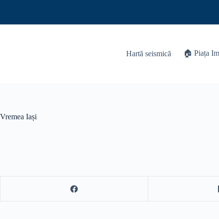
Skip
to
content
🏠 Piața Im
Hartă seismică
Vremea Iași