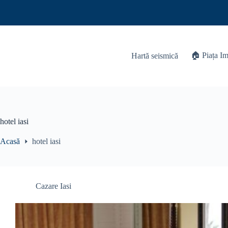
Skip
to
content
🏠 Piața Im
Hartă seismică
hotel iasi
Acasă
hotel iasi
Cazare Iasi