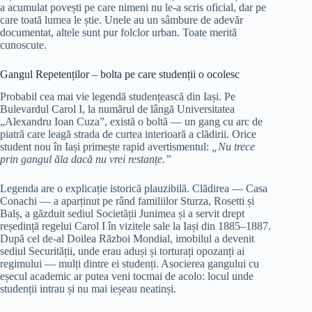
a acumulat povești pe care nimeni nu le-a scris oficial, dar pe
care toată lumea le știe. Unele au un sâmbure de adevăr
documentat, altele sunt pur folclor urban. Toate merită
cunoscute.
Gangul Repetenților – bolta pe care studenții o ocolesc
Probabil cea mai vie legendă studențească din Iași. Pe
Bulevardul Carol I, la numărul de lângă Universitatea
„Alexandru Ioan Cuza”, există o boltă — un gang cu arc de
piatră care leagă strada de curtea interioară a clădirii. Orice
student nou în Iași primește rapid avertismentul:
„Nu trece
prin gangul ăla dacă nu vrei restanțe.”
Legenda are o explicație istorică plauzibilă. Clădirea — Casa
Conachi — a aparținut pe rând familiilor Sturza, Rosetti și
Balș, a găzduit sediul Societății Junimea și a servit drept
reședință regelui Carol I în vizitele sale la Iași din 1885–1887.
După cel de-al Doilea Război Mondial, imobilul a devenit
sediul Securității, unde erau aduși și torturați opozanți ai
regimului — mulți dintre ei studenți. Asocierea gangului cu
eșecul academic ar putea veni tocmai de acolo: locul unde
studenții intrau și nu mai ieșeau neatinși.