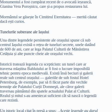
Monumentul a fost cumpărat recent de o avocată ieșeancă,
Gianina Vera Poroșnicu, care și-a propus restaurarea lui.
Mormântul se găsește în Cimitirul Eternitatea — merită căutat
dacă ești curios.
Tunelurile subterane ale Iașului
Una dintre legendele persistente ale orașului spune că sub
centrul Iașului există o rețea de tuneluri secrete, unele datând
de 600 de ani, care ar lega Palatul Culturii de Mănăstirea
Cetățuia și alte puncte cheie ale orașului vechi.
Istoricii tratează legenda cu scepticism: un tunel care ar
traversa mlaștina Bahluiului ar fi fost o lucrare imposibilă
tehnic pentru epoca medievală. Există însă beciuri și galerii
reale sub centrul orașului — galeriile de sub fostul Hotel
Petersburg, de exemplu, par să fi făcut parte din vechile
temniţe ale Palatului Curții Domneşti, ale căror galerii
traversau pământul din spatele actualului Palat al Culturii.
Realul și mitul s-au amestecat suficient cât să nască o legendă
care rezistă.
Un istoric local citat în presă a spus:
„Aceste legende au darul