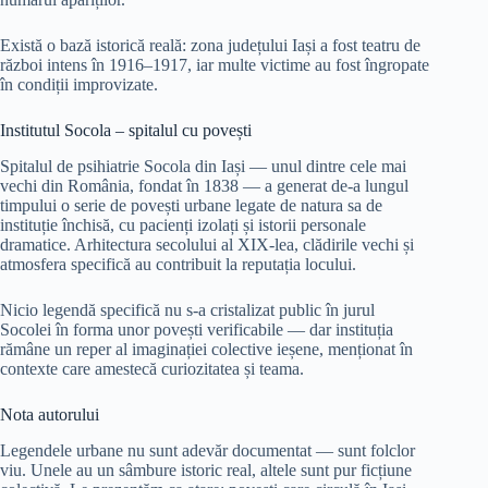
Există o bază istorică reală: zona județului Iași a fost teatru de
război intens în 1916–1917, iar multe victime au fost îngropate
în condiții improvizate.
Institutul Socola – spitalul cu povești
Spitalul de psihiatrie Socola din Iași — unul dintre cele mai
vechi din România, fondat în 1838 — a generat de-a lungul
timpului o serie de povești urbane legate de natura sa de
instituție închisă, cu pacienți izolați și istorii personale
dramatice. Arhitectura secolului al XIX-lea, clădirile vechi și
atmosfera specifică au contribuit la reputația locului.
Nicio legendă specifică nu s-a cristalizat public în jurul
Socolei în forma unor povești verificabile — dar instituția
rămâne un reper al imaginației colective ieșene, menționat în
contexte care amestecă curiozitatea și teama.
Nota autorului
Legendele urbane nu sunt adevăr documentat — sunt folclor
viu. Unele au un sâmbure istoric real, altele sunt pur ficțiune