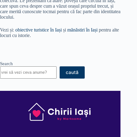
colectivă. Le prezentăm ca atare: povești care circulă în Iași,
care spun ceva despre cum a văzut orașul propriul trecut, și
care merită cunoscute tocmai pentru că fac parte din identitatea
locului.
Vezi și:
obiective turistice în Iași
și
mănăstiri în Iași
pentru alte
locuri cu istorie.
Search
caută