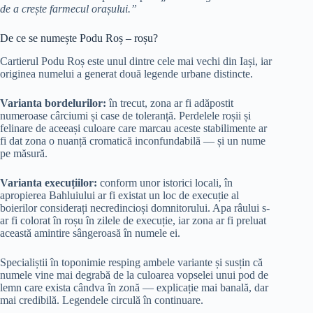
de a crește farmecul orașului.”
De ce se numește Podu Roș – roșu?
Cartierul Podu Roș este unul dintre cele mai vechi din Iași, iar
originea numelui a generat două legende urbane distincte.
Varianta bordelurilor:
în trecut, zona ar fi adăpostit
numeroase cârciumi și case de toleranță. Perdelele roșii și
felinare de aceeași culoare care marcau aceste stabilimente ar
fi dat zona o nuanță cromatică inconfundabilă — și un nume
pe măsură.
Varianta execuțiilor:
conform unor istorici locali, în
apropierea Bahluiului ar fi existat un loc de execuție al
boierilor considerați necredincioși domnitorului. Apa râului s-
ar fi colorat în roșu în zilele de execuție, iar zona ar fi preluat
această amintire sângeroasă în numele ei.
Specialiștii în toponimie resping ambele variante și susțin că
numele vine mai degrabă de la culoarea vopselei unui pod de
lemn care exista cândva în zonă — explicație mai banală, dar
mai credibilă. Legendele circulă în continuare.