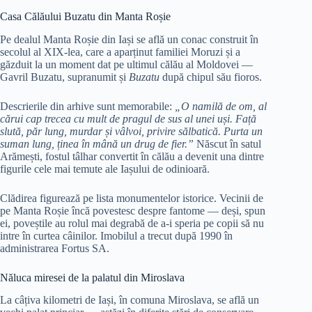
Casa Călăului Buzatu din Manta Roșie
Pe dealul Manta Roșie din Iași se află un conac construit în
secolul al XIX-lea, care a aparținut familiei Moruzi și a
găzduit la un moment dat pe ultimul călău al Moldovei —
Gavril Buzatu, supranumit și
Buzatu
după chipul său fioros.
Descrierile din arhive sunt memorabile:
„O namilă de om, al
cărui cap trecea cu mult de pragul de sus al unei uși. Față
slută, păr lung, murdar și vâlvoi, privire sălbatică. Purta un
suman lung, ținea în mână un drug de fier.”
Născut în satul
Arămești, fostul tâlhar convertit în călău a devenit una dintre
figurile cele mai temute ale Iașului de odinioară.
Clădirea figurează pe lista monumentelor istorice. Vecinii de
pe Manta Roșie încă povestesc despre fantome — deși, spun
ei, poveștile au rolul mai degrabă de a-i speria pe copii să nu
intre în curtea câinilor. Imobilul a trecut după 1990 în
administrarea Fortus SA.
Năluca miresei de la palatul din Miroslava
La câțiva kilometri de Iași, în comuna Miroslava, se află un