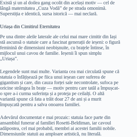
Există și un al doilea gang ocolit din același motiv — cel de
lângă maternitatea „Cuza Vodă” de pe strada omonimă.
Superstiția e identică, sursa istorică — mai neclară.
Uriașa din Cimitirul Eternitatea
Pe una dintre aleile laterale ale celui mai mare cimitir din Iași
stă ascunsă o statuie care a fascinat generații de ieșeni: o figură
feminină de dimensiuni neobișnuite, cu brațele întinse, în
mijlocul unui cavou de familie. Ieșenii îi spun simplu
„Uriașa”.
Legendele sunt mai multe. Varianta cea mai circulată spune că
statuia o înfățișează pe fiica unui ieșean care suferea de
gigantism și care, din cauza forței sale necontrolate, sufoca pe
oricine strângea în brațe — motiv pentru care tatăl a împușcat-
o spre a-i curma suferința și a proteja pe ceilalți. O altă
variantă spune că fata a trăit doar 27 de ani și a murit
împușcată pentru a salva onoarea familiei.
Adevărul documentat e mai prozaic: statuia face parte din
ansamblul funerar al familiei Rosetti-Beldiman, iar cavoul
adăpostea, cel mai probabil, membri ai acestei familii nobile.
Dimensiunile statuii au amploare artistică, nu literală.