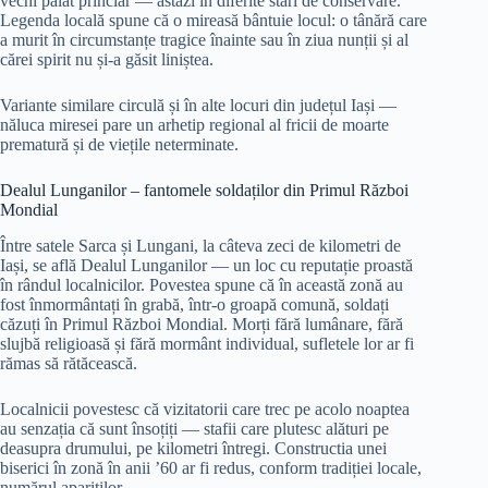
vechi palat princiar — astăzi în diferite stări de conservare.
Legenda locală spune că o mireasă bântuie locul: o tânără care
a murit în circumstanțe tragice înainte sau în ziua nunții și al
cărei spirit nu și-a găsit liniștea.
Variante similare circulă și în alte locuri din județul Iași —
năluca miresei pare un arhetip regional al fricii de moarte
prematură și de viețile neterminate.
Dealul Lunganilor – fantomele soldaților din Primul Război
Mondial
Între satele Sarca și Lungani, la câteva zeci de kilometri de
Iași, se află Dealul Lunganilor — un loc cu reputație proastă
în rândul localnicilor. Povestea spune că în această zonă au
fost înmormântați în grabă, într-o groapă comună, soldați
căzuți în Primul Război Mondial. Morți fără lumânare, fără
slujbă religioasă și fără mormânt individual, sufletele lor ar fi
rămas să rătăcească.
Localnicii povestesc că vizitatorii care trec pe acolo noaptea
au senzația că sunt însoțiți — stafii care plutesc alături pe
deasupra drumului, pe kilometri întregi. Constructia unei
biserici în zonă în anii ’60 ar fi redus, conform tradiției locale,
numărul apariților.