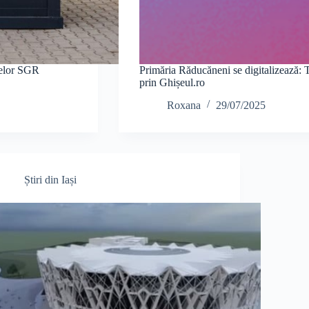
jelor SGR
Primăria Răducăneni se digitalizează: Ta
prin Ghișeul.ro
Roxana
29/07/2025
Știri din Iași