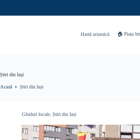
Skip
to
content
🏠 Piața Im
Hartă seismică
Știri din Iași
Acasă
Știri din Iași
Ghiduri locale
,
Știri din Iași